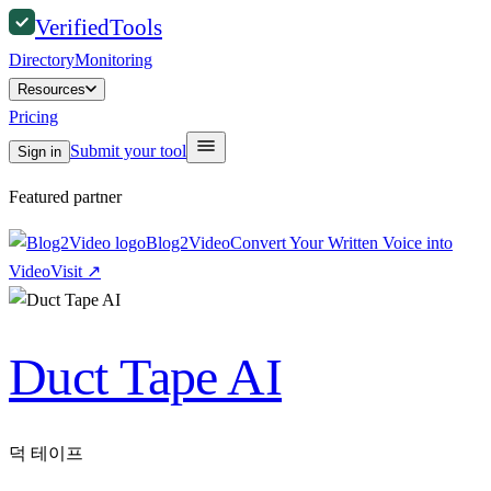
Verified
Tools
Directory
Monitoring
Resources
Pricing
Submit your tool
Sign in
Featured partner
Blog2Video
Convert Your Written Voice into
Video
Visit
↗
Duct Tape AI
덕 테이프